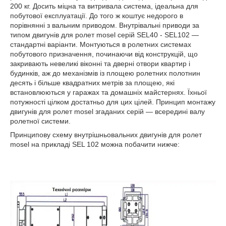
200 кг. Досить міцна та витривала система, ідеальна для
побутової експлуатації. До того ж коштує недорого в
порівнянні з вальним приводом. Внутрівальні приводи за
типом двигунів для ролет mosel серій SEL40 - SEL102 —
стандартні варіанти. Монтуються в ролетних системах
побутового призначення, починаючи від конструкцій, що
закривають невеликі віконні та дверні отвори квартир і
будинків, аж до механізмів із площею ролетних полотнин
десять і більше квадратних метрів за площею, які
встановлюються у гаражах та домашніх майстернях. Їхньої
потужності цілком достатньо для цих цілей. Принцип монтажу
двигунів для ролет mosel згаданих серій — всередині валу
ролетної системи.
Принципову схему внутрішньовальних двигунів для ролет
mosel на прикладі SEL 102 можна побачити нижче: