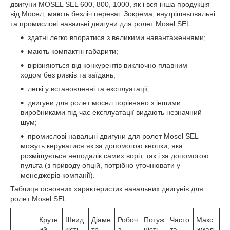
двигуни MOSEL SEL 600, 800, 1000, як і вся інша продукція
від Мосел, мають безліч переваг. Зокрема, внутрішньовальні
та промислові навальні двигуни для ролет Mosel SEL:
здатні легко впоратися з великими навантаженнями;
мають компактні габарити;
вірізняються від конкурентів виключно плавним
ходом без ривків та заїдань;
легкі у встановленні та експлуатації;
двигуни для ролет мосел порівняно з іншими
виробниками під час експлуатації видають незначний
шум;
промислові навальні двигуни для ролет Mosel SEL
можуть керуватися як за допомогою кнопки, яка
розміщується неподалік самих воріт, так і за допомогою
пульта (з приводу опцій, потрібно уточнювати у
менеджерів компанії).
Таблиця основних характеристик навальних двигунів для
ролет Mosel SEL
Крутн
Швид
Діаме
Робоч
Потуж
Часто
Макс
ий
кість
тр
а
ність
та
имал