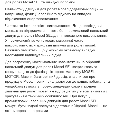
для ролет Mosel SEL та швидкої поломки.
Наявність у двигунів для ролет мосел додаткових опцій —
наприклад, функції аварійного підйому на випадок
відключення енергопостачання.
Частота та інтенсивність використання. Якщо необхідний
монтаж на підприємстві — потрібен промисловий навальний
двигун для ролет Mosel SEL для інтенсивного використання.
У промисловій галузі (склади, магазини) часто
використовуються трифазні двигуни для ролет mosel.
Важливо пам'ятати, що у кожному окремому випадку
необхідний індивідуальний підхід.
Для розрахунку максимальних навантажень на обраний
навальний двигун для ролет Mosel SEL звертайтесь за
консультацією до фахівців інтернет-магазину MOSEL
MOTOR. Маючи багаторічний досвід, знаючи все про
продукцію Мосел, вони прислухаються до ваших побажань та
уподобань і зможуть порекомендувати саме ті моделі
двигунів для ролет mosel, які відповідатимуть всім вимогам з
урахуванням технічних особливостей. При покупці
промислових навальних двигунів для ролет Mosel SEL
можуть бути надані послуги з доставки в Україні. Mosel — це
якість перевірена роками.