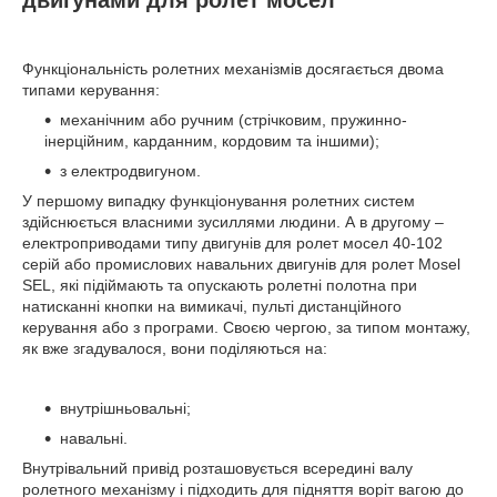
Функціональність ролетних механізмів досягається двома
типами керування:
механічним або ручним (стрічковим, пружинно-
інерційним, карданним, кордовим та іншими);
з електродвигуном.
У першому випадку функціонування ролетних систем
здійснюється власними зусиллями людини. А в другому –
електроприводами типу двигунів для ролет мосел 40-102
серій або промислових навальних двигунів для ролет Mosel
SEL, які підіймають та опускають ролетні полотна при
натисканні кнопки на вимикачі, пульті дистанційного
керування або з програми. Своєю чергою, за типом монтажу,
як вже згадувалося, вони поділяються на:
внутрішньовальні;
навальні.
Внутрівальний привід розташовується всередині валу
ролетного механізму і підходить для підняття воріт вагою до