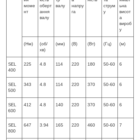
моме
оберт
валу
напру
струм
ьна
нт
ання
га
у
висот
валу
а
вироб
у
(Нм)
(об/
(мм)
(В)
(Вт)
(Гц)
(м)
хв)
SEL
225
4.8
114
220
180
50-60
6
400
SEL
343
4.8
114
220
370
50-60
6
500
SEL
412
4.8
140
220
370
50-60
6
600
SEL
647
3.94
165
220
460
50-60
7
800