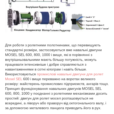
Для роботи з ролетними полотнинами, що перевищують
стандартні розміри, застосовуються вже навальні двигуни
MOSEL SEL 600, 800, 1000 і вище, які в порівнянні з
внутрішньовальними мають більшу потужність, можуть
працювати інтенсивніше і добре справляються з
навантаженнями в сотні кілограм і навіть більше.
Використовуються
промислові навальні двигуни для ролет
Mosel SEL
600 і вище переважно на воротах великого
розміру: майстерень промислових підприємств, ангарів тощо.
Принцип функціонування навальних двигунів MOSEL SEL
600, 800, 1000 у поєднанні з ролетними механізмами досить
простий: двигун для ролет мосел розташовується не
всередині, а ліворуч або праворуч від октогонального валу, і
за допомогою металевого ланцюга приводить його в рух.