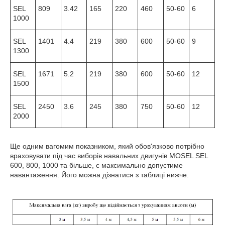
SEL
809
3.42
165
220
460
50-60
6
1000
SEL
1401
4.4
219
380
600
50-60
9
1300
SEL
1671
5.2
219
380
600
50-60
12
1500
SEL
2450
3.6
245
380
750
50-60
12
2000
Ще одним вагомим показником, який обов'язково потрібно
враховувати під час виборів навальних двигунів MOSEL SEL
600, 800, 1000 та більше, є максимально допустиме
навантаження. Його можна дізнатися з таблиці нижче.