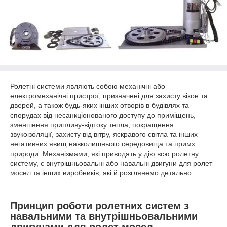
Ролетні системи являють собою механічні або
електромеханічні пристрої, призначені для захисту вікон та
дверей, а також будь-яких інших отворів в будівлях та
спорудах від несанкціонованого доступу до приміщень,
зменшення припливу-відтоку тепла, покращення
звукоізоляції, захисту від вітру, яскравого світла та інших
негативних явищ навколишнього середовища та примх
природи. Механізмами, які приводять у дію всю ролетну
систему, є внутрішньовальні або навальні двигуни для ролет
мосел та інших виробників, які й розглянемо детально.
Принцип роботи ролетних систем з
навальними та внутрішньовальними
двигунами для ролет мосел