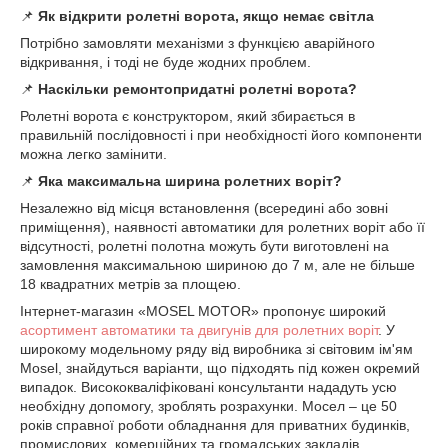
📌
Як відкрити ролетні ворота, якщо немає світла
Потрібно замовляти механізми з функцією аварійного
відкривання, і тоді не буде жодних проблем.
📌
Наскільки ремонтопридатні ролетні ворота?
Ролетні ворота є конструктором, який збирається в
правильній послідовності і при необхідності його компоненти
можна легко замінити.
📌
Яка максимальна ширина ролетних воріт?
Незалежно від місця встановлення (всередині або зовні
приміщення), наявності автоматики для ролетних воріт або її
відсутності, ролетні полотна можуть бути виготовлені на
замовлення максимальною шириною до 7 м, але не більше
18 квадратних метрів за площею.
Інтернет-магазин «MOSEL MOTOR» пропонує широкий
асортимент автоматики та двигунів для ролетних воріт
. У
широкому модельному ряду від виробника зі світовим ім'ям
Mosel, знайдуться варіанти, що підходять під кожен окремий
випадок. Висококваліфіковані консультанти нададуть усю
необхідну допомогу, зроблять розрахунки. Мосел – це 50
років справної роботи обладнання для приватних будинків,
промислових, комерційних та громадських закладів.