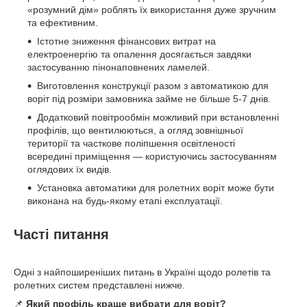
«розумний дім» роблять їх використання дуже зручним
та ефективним.
Істотне зниження фінансових витрат на
електроенергію та опалення досягається завдяки
застосуванню пінонаповнених ламелей.
Виготовлення конструкції разом з автоматикою для
воріт під розміри замовника займе не більше 5-7 днів.
Додатковий повітрообмін можливий при встановленні
профілів, що вентилюються, а огляд зовнішньої
території та часткове поліпшення освітленості
всередині приміщення — користуючись застосуванням
оглядових їх видів.
Установка автоматики для ролетних воріт може бути
виконана на будь-якому етапі експлуатації.
Часті питання
Одні з найпоширеніших питань в Україні щодо ролетів та
ролетних систем представлені нижче.
📌
Який профіль краще вибрати для воріт?