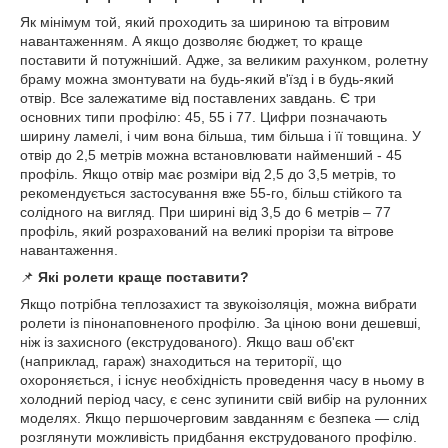
Як мінімум той, який проходить за шириною та вітровим
навантаженням. А якщо дозволяє бюджет, то краще
поставити й потужніший. Адже, за великим рахунком, ролетну
браму можна змонтувати на будь-який в'їзд і в будь-який
отвір. Все залежатиме від поставлених завдань. Є три
основних типи профілю: 45, 55 і 77. Цифри позначають
ширину ламелі, і чим вона більша, тим більша і її товщина. У
отвір до 2,5 метрів можна встановлювати найменший - 45
профіль. Якщо отвір має розміри від 2,5 до 3,5 метрів, то
рекомендується застосування вже 55-го, більш стійкого та
солідного на вигляд. При ширині від 3,5 до 6 метрів – 77
профіль, який розрахований на великі прорізи та вітрове
навантаження.
📌
Які ролети краще поставити?
Якщо потрібна теплозахист та звукоізоляція, можна вибрати
ролети із пінонаповненого профілю. За ціною вони дешевші,
ніж із захисного (екструдованого). Якщо ваш об'єкт
(наприклад, гараж) знаходиться на території, що
охороняється, і існує необхідність проведення часу в ньому в
холодний період часу, є сенс зупинити свій вибір на рулонних
моделях. Якщо першочерговим завданням є безпека — слід
розглянути можливість придбання екструдованого профілю.