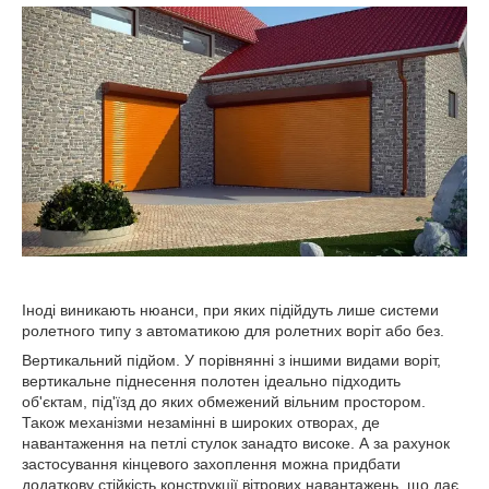
Іноді виникають нюанси, при яких підійдуть лише системи
ролетного типу з автоматикою для ролетних воріт або без.
Вертикальний підйом. У порівнянні з іншими видами воріт,
вертикальне піднесення полотен ідеально підходить
об'єктам, під'їзд до яких обмежений вільним простором.
Також механізми незамінні в широких отворах, де
навантаження на петлі стулок занадто високе. А за рахунок
застосування кінцевого захоплення можна придбати
додаткову стійкість конструкції вітрових навантажень, що дає