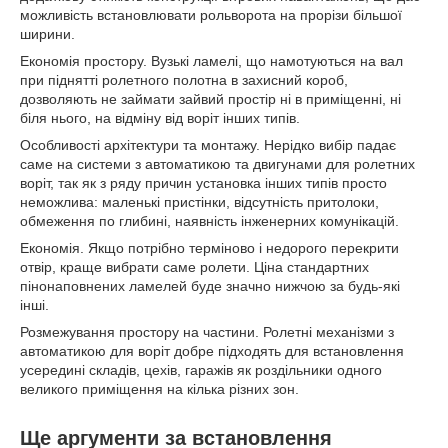
можливість встановлювати рольворота на прорізи більшої
ширини.
Економія простору. Вузькі ламелі, що намотуються на вал
при піднятті ролетного полотна в захисний короб,
дозволяють не займати зайвий простір ні в приміщенні, ні
біля нього, на відміну від воріт інших типів.
Особливості архітектури та монтажу. Нерідко вибір падає
саме на системи з автоматикою та двигунами для ролетних
воріт, так як з ряду причин установка інших типів просто
неможлива: маленькі пристінки, відсутність притолоки,
обмеження по глибині, наявність інженерних комунікацій.
Економія. Якщо потрібно терміново і недорого перекрити
отвір, краще вибрати саме ролети. Ціна стандартних
пінонаповнених ламелей буде значно нижчою за будь-які
інші.
Розмежування простору на частини. Ролетні механізми з
автоматикою для воріт добре підходять для встановлення
усередині складів, цехів, гаражів як роздільники одного
великого приміщення на кілька різних зон.
Ще аргументи за встановлення