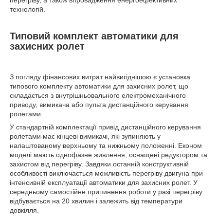
перегріву, а також впровадження енергоефективних
технологій.
Типовий комплект автоматики для
захисних ролет
З погляду фінансових витрат найвигіднішою є установка
типового комплекту автоматики для захисних ролет, що
складається з внутрішньовального електромеханічного
приводу, вимикача або пульта дистанційного керування
ролетами.
У стандартній комплектації привід дистанційного керування
ролетами має кінцеві вимикачі, які зупиняють у
налаштованому верхньому та нижньому положенні. Економ
моделі мають однофазне живлення, оснащені редуктором та
захистом від перегріву. Завдяки останній конструктивній
особливості виключається можливість перегріву двигуна при
інтенсивній експлуатації автоматики для захисних ролет. У
середньому самостійне припинення роботи у разі перегріву
відбувається на 20 хвилин і залежить від температури
довкілля.