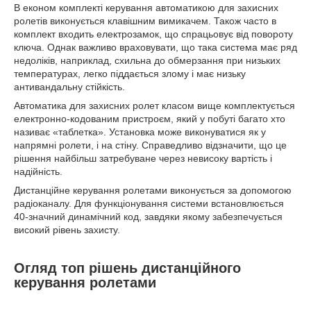
В економ комплекті керування автоматикою для захисних
ролетів виконується клавішним вимикачем. Також часто в
комплект входить електрозамок, що спрацьовує від повороту
ключа. Однак важливо враховувати, що така система має ряд
недоліків, наприклад, схильна до обмерзання при низьких
температурах, легко піддається злому і має низьку
антивандальну стійкість.
Автоматика для захисних ролет класом вище комплектується
електронно-кодованим пристроєм, який у побуті багато хто
називає «таблетка». Установка може виконуватися як у
напрямні ролети, і на стіну. Справедливо відзначити, що це
рішення найбільш затребуване через невисоку вартість і
надійність.
Дистанційне керування ролетами виконується за допомогою
радіоканалу. Для функціонування системи встановлюється
40-значний динамічний код, завдяки якому забезпечується
високий рівень захисту.
Огляд топ рішень дистанційного
керування ролетами