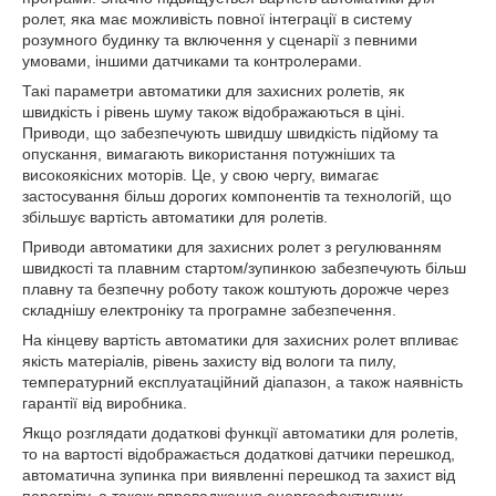
ролет, яка має можливість повної інтеграції в систему
розумного будинку та включення у сценарії з певними
умовами, іншими датчиками та контролерами.
Такі параметри автоматики для захисних ролетів, як
швидкість і рівень шуму також відображаються в ціні.
Приводи, що забезпечують швидшу швидкість підйому та
опускання, вимагають використання потужніших та
високоякісних моторів. Це, у свою чергу, вимагає
застосування більш дорогих компонентів та технологій, що
збільшує вартість автоматики для ролетів.
Приводи автоматики для захисних ролет з регулюванням
швидкості та плавним стартом/зупинкою забезпечують більш
плавну та безпечну роботу також коштують дорожче через
складнішу електроніку та програмне забезпечення.
На кінцеву вартість автоматики для захисних ролет впливає
якість матеріалів, рівень захисту від вологи та пилу,
температурний експлуатаційний діапазон, а також наявність
гарантії від виробника.
Якщо розглядати додаткові функції автоматики для ролетів,
то на вартості відображається додаткові датчики перешкод,
автоматична зупинка при виявленні перешкод та захист від