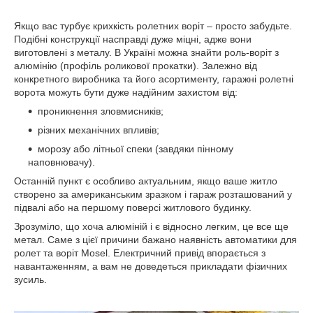
Якщо вас турбує крихкість ролетних воріт – просто забудьте.
Подібні конструкції насправді дуже міцні, адже вони
виготовлені з металу. В Україні можна знайти роль-воріт з
алюмінію (профіль роликової прокатки). Залежно від
конкретного виробника та його асортименту, гаражні ролетні
ворота можуть бути дуже надійним захистом від:
проникнення зловмисників;
різних механічних впливів;
морозу або літньої спеки (завдяки пінному
наповнювачу).
Останній пункт є особливо актуальним, якщо ваше житло
створено за американським зразком і гараж розташований у
підвалі або на першому поверсі житлового будинку.
Зрозуміло, що хоча алюміній і є відносно легким, це все ще
метал. Саме з цієї причини бажано наявність автоматики для
ролет та воріт Mosel. Електричний привід впорається з
навантаженням, а вам не доведеться прикладати фізичних
зусиль.