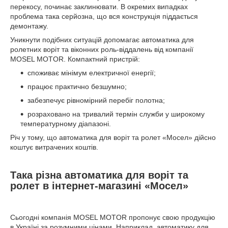
перекосу, починає заклинювати. В окремих випадках
проблема така серйозна, що вся конструкція піддається
демонтажу.
Уникнути подібних ситуацій допомагає автоматика для
ролетних воріт та віконних роль-віддалень від компанії
MOSEL MOTOR. Компактний пристрій:
споживає мінімум електричної енергії;
працює практично безшумно;
забезпечує рівномірний перебіг полотна;
розраховано на тривалий термін служби у широкому
температурному діапазоні.
Річ у тому, що автоматика для воріт та ролет «Мосел» дійсно
коштує витрачених коштів.
Така різна автоматика для воріт та
ролет в інтернет-магазині «Мосел»
Сьогодні компанія MOSEL MOTOR пропонує свою продукцію
в Україні за розумними цінами. Наприклад, автоматику для