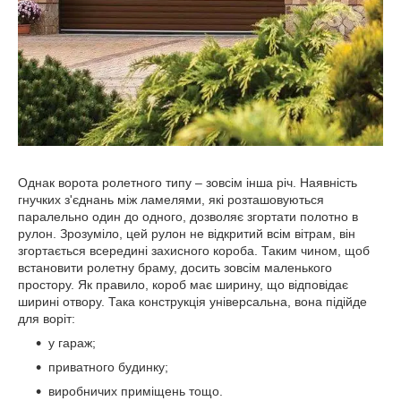
Однак ворота ролетного типу – зовсім інша річ. Наявність
гнучких з'єднань між ламелями, які розташовуються
паралельно один до одного, дозволяє згортати полотно в
рулон. Зрозуміло, цей рулон не відкритий всім вітрам, він
згортається всередині захисного короба. Таким чином, щоб
встановити ролетну браму, досить зовсім маленького
простору. Як правило, короб має ширину, що відповідає
ширині отвору. Така конструкція універсальна, вона підійде
для воріт:
у гараж;
приватного будинку;
виробничих приміщень тощо.