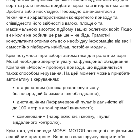
воріт та ролет можна придбати через наш інтернет-магазин.
Зробити вибір нескладно. Необхідно ознайомитися з
технічними характеристиками конкретного приводу та
співвіднести його здібності з вагою, площею та
максимальною висотою підйому ваших ролетних воріт. Якщо
ви ніколи не робили це раніше – не біда. Грамотні
консультанти отримають всю необхідну інформацію від вас і
самостійно підберуть найбільш потрібну модель.
Крім потужності при виборі автоматики для ролетних воріт
Mosel необхідно звернути увагу на функціонал обладнання.
Компанія «Мосел» пропонує приводи, що відрізняються
також способом керування. На цей момент можна придбати
автоматику з керуванням:
стаціонарним (кнопка розташовується у
безпосередній близькості від обладнання);
дистанційним (інфрачервоний пульт із дальністю дії
до 100 метрів у зоні прямої видимості);
комбінованим (набір включає і кнопку, і пульт
віддаленого контролю).
Крім того, усі приводи MOSEL MOTOR оснащені спеціальним
аварійним пристроєм. Воно дозволяє вручну відкрити або