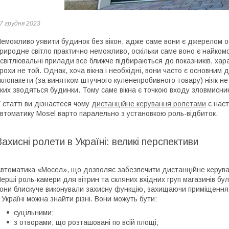
7 грудня 2023
еможливо уявити будинок без вікон, адже саме вони є джерелом осв
риродне світло практично неможливо, оскільки саме воно є найком
світлювальні прилади все ближче підбираються до показників, хар
рохи не той. Однак, хоча вікна і необхідні, вони часто є основним
клопакети (за винятком штучного куленепробивного товару) ніяк не
ких зводяться будинки. Тому саме вікна є точкою входу зловмисни
 статті ви дізнаєтеся чому
дистанційне керування ролетами
є наст
втоматику Mosel варто паралельно з установкою роль-відбиток.
Захисні ролети в Україні: великі перспективи
втоматика «Мосел», що дозволяє забезпечити дистанційне керуванн
ерші роль-камери для вітрин та скляних вхідних груп магазинів були
они блискуче виконували захисну функцію, захищаючи приміщення в
 Україні можна знайти різні. Вони можуть бути:
суцільними;
з отворами, що розташовані по всій площі;