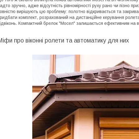
адто зручно, адже відсутність рівномірності руху рано чи пізно п
овністю вирішують цю проблему: полотно відкривається та закрива
ридбати комплект, розрахований на дистанційне керування ролет
ідвіконь. Компактний брелок "Мосел" залишається ефективним на ві
Міфи про віконні ролети та автоматику для них