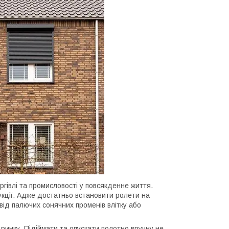
ргівлі та промисловості у повсякденне життя.
укції. Адже достатньо встановити ролети на
 від палючих сонячних променів влітку або
ринку. Підіймати та опускати полотно вручну не