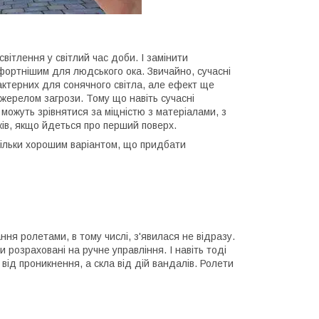
ітлення у світлий час доби. І замінити
фортнішим для людського ока. Звичайно, сучасні
актерних для сонячного світла, але ефект ще
 джерелом загрози. Тому що навіть сучасні
 можуть зрівнятися за міцністю з матеріалами, з
ків, якщо йдеться про перший поверх.
ільки хорошим варіантом, що придбати
я ролетами, в тому числі, з'явилася не відразу.
 розраховані на ручне управління. І навіть тоді
ід проникнення, а скла від дій вандалів. Ролети