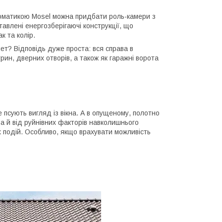
томатикою Mosel можна придбати роль-камери з
тавлені енергозберігаючі конструкції, що
к та колір.
ет? Відповідь дуже проста: вся справа в
рин, дверних отворів, а також як гаражні ворота
 псують вигляд із вікна. А в опущеному, полотно
, а й від руйнівних факторів навколишнього
х подій. Особливо, якщо врахувати можливість