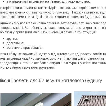
з оглядовими віконцями на певних ділянках полотна.
атеріали виготовлення також відрізняються. Сьогодні разом з ав
ізних металевих сплавів, сучасного пластику. Також на ринку предс
озволяють зменшити відтік тепла. Одним словом, на будь-який сма
днак у чому полягає основна причина затребуваності захисних рол
ніверсальності. Виробник може запропонувати ролети для вікон, віт
бо в'їзд у приватний двір. При цьому ця захисна конструкція:
зручна;
довговічна;
естетично приваблива.
станній пункт важливий, адже у піднятому вигляді ролети зовсім не
оль-віконниці надійно захищає скло не тільки від дій зловмисників
ередовища. Останнє особливо актуальне в Україні у світлі поточни
истанційного керування ролетами.
Віконні ролети для бізнесу та житлового будинку