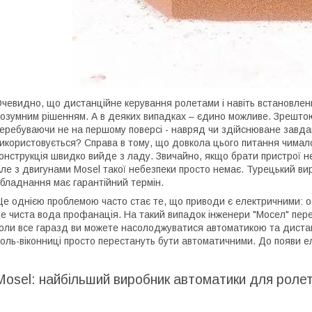
чевидно, що дистанційне керування ролетами і навіть встановлен
озумним рішенням. А в деяких випадках – єдино можливе. Зрештою 
еребуваючи не на першому поверсі - навряд чи здійснюване завда
икористовується? Справа в тому, що довкола цього питання чимало
онструкція швидко вийде з ладу. Звичайно, якщо брати пристрої не
ле з двигунами Mosel такої небезпеки просто немає. Турецький ви
бладнання має гарантійний термін.
е однією проблемою часто стає те, що приводи є електричними: ось
е чиста вода профанація. На такий випадок інженери "Мосел" пер
оли все гаразд ви можете насолоджуватися автоматикою та дистан
оль-віконниці просто перестануть бути автоматичними. До появи е
Mosel: найбільший виробник автоматики для роле