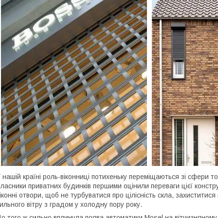
 нашій країні роль-віконниці потихеньку переміщаються зі сфери то
ласники приватних будинків першими оцінили переваги цієї констр
іконні отвори, щоб не турбуватися про цілісність скла, захиститися
ильного вітру з градом у холодну пору року.
о того ж сильно вплинула поява автоматики Mosel на вітчизняному 