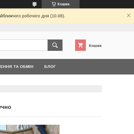
Кошик
айближчого робочого дня (10.08).
Кошик
ЕННЯ ТА ОБМІН
БЛОГ
учно