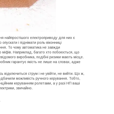
ня найпростішого електроприводу для них є
опускати і піднімати роль-віконниці
ння. То чому автоматика не завжди
 міфів. Наприклад, багато хто побоюється, що
відомого виробника, подібні ризики мають місце.
робник гарантує якість не лише на словах, адже
 відключиться струм і не увійти, не вийти. Що ж,
едбачили можливість ручного керування. Тобто,
ційним керуванням ролетами, а у разі НП ваші
лектрики, звичайно.
т