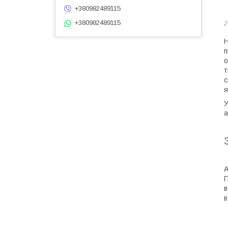
+380982489115
+380982489115
2
Н
п
о
т
с
я
У
а
А
П
в
в