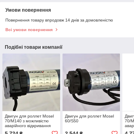
Умови повернення
Повернення товару впродовж 14 днів за домовленістю
Всі умови повернення
Подібні товари компанії
Двигун для роллет Mosel
Двигун для роллет Mosel
Двиг
70/M140 з можливістю
60/S50
70/M
аварійного відкривання
авар
5 724
2 544
4 7
₴
₴