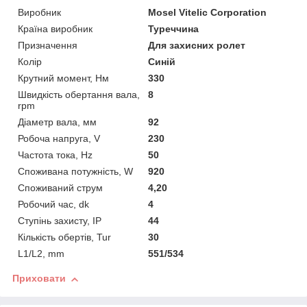
Виробник
Mosel Vitelic Corporation
Країна виробник
Туреччина
Призначення
Для захисних ролет
Колір
Синій
Крутний момент, Нм
330
Швидкість обертання вала,
8
rpm
Діаметр вала, мм
92
Робоча напруга, V
230
Частота тока, Hz
50
Споживана потужність, W
920
Споживаний струм
4,20
Робочий час, dk
4
Ступінь захисту, IP
44
Кількість обертів, Tur
30
L1/L2, mm
551/534
Приховати